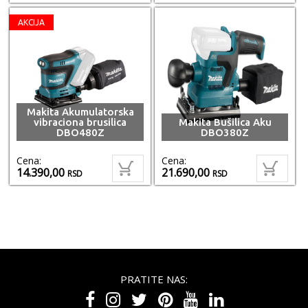
AKCIJA
Makita Akumulatorska
vibraciona brusilica
Makita Bušilica Aku
DBO480Z
DBO380Z
Cena:
Cena:
14.390,00
21.690,00
RSD
RSD
PRATITE NAS: