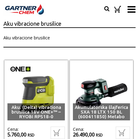
Aku vibracione brusilice
Aku vibracione brusilice
Aku. (Delta) vibraciona
Akumulatorska šlajferica
brusilica 18V ONE+™ –
SXA 18 LTX 150 BL
RYOBI RPS18-0
(600411850) Metabo
Cena:
Cena:
5.760,00
26.490,00
RSD
RSD