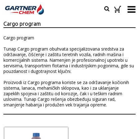
Cargo program
Cargo program
Tunap Cargo program obuhvata specijalizovana sredstva za
održavanje, čišćenje i zaštitu teretnih vozila, radnih mašina i
komercijalnih sistema. Namenjen je profesionalnoj upotrebi u
servisima, transportnim flotama i industrijskim pogonima, gde su
pouzdanost i dugotrajnost ključni.
Proizvodi iz Cargo programa koriste se za održavanje kočionih
sistema, lanaca, mehaničkih sklopova, kao i za uklanjanje
zapeklih spojeva i zaštitu od korozije, čak i u teškim radnim
uslovima. Tunap Cargo rešenja obezbeđuju siguran rad,
smanjenje habanja i produžen vek trajanja opreme.