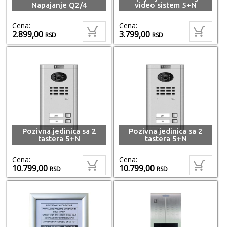
Napajanje Q2/4
video sistem 5+N
Cena:
Cena:
2.899,00
3.799,00
RSD
RSD
Pozivna jedinica sa 2
Pozivna jedinica sa 2
tastera 5+N
tastera 5+N
Cena:
Cena:
10.799,00
10.799,00
RSD
RSD