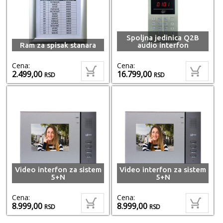
Spoljna jedinica Q2B
Ram za spisak stanara
audio interfon
Cena:
Cena:
2.499,00
16.799,00
RSD
RSD
Video interfon za sistem
Video interfon za sistem
5+N
5+N
Cena:
Cena:
8.999,00
8.999,00
RSD
RSD