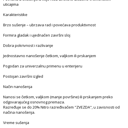
uticajima
Karakteristike
Brzo sušenje – ubrzava rad i povećava produktivnost
Formira gladak i ujednačen završni sloj
Dobra pokrivnost i razlivanje
Jednostavno nanošenje četkom, valjkom ili prskanjem
Pogodan za univerzalnu primenu u enterijeru
Postojan završni izgled
Način nanošenja
Nanosi se četkom, valjkom (manje površine) ili prskanjem preko
odgovarajućeg osnovnog premaza.
Razređuje se do 20% Nitro razređivačem "ZVEZDA", u zavisnosti od
načina nanošenja.
Vreme sušenja