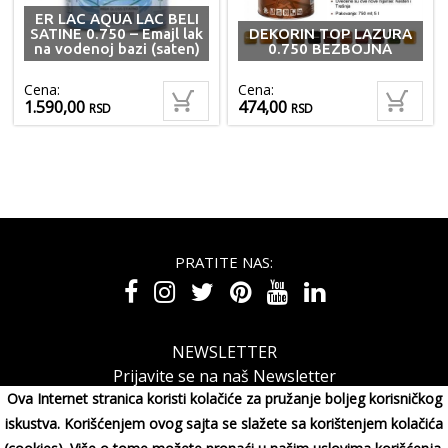
ER LAC AQUA LAC BELI
SATINE 0.750 – Emajl lak
DEKORIN TOP LAZURA
na vodenoj bazi (saten)
0.750 BEZBOJNA
Cena:
Cena:
1.590,00
474,00
RSD
RSD
PRATITE NAS:
NEWSLETTER
Prijavite se na naš Newsletter
Ova Internet stranica koristi kolačiće za pružanje boljeg korisničkog
iskustva. Korišćenjem ovog sajta se slažete sa korištenjem kolačića