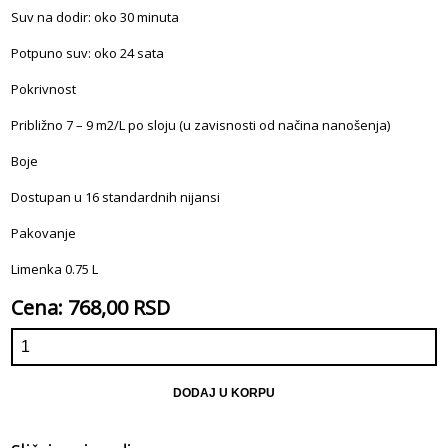
Suv na dodir: oko 30 minuta
Potpuno suv: oko 24 sata
Pokrivnost
Približno 7 – 9 m2/L po sloju (u zavisnosti od načina nanošenja)
Boje
Dostupan u 16 standardnih nijansi
Pakovanje
Limenka 0.75 L
Cena: 768,00 RSD
DODAJ U KORPU