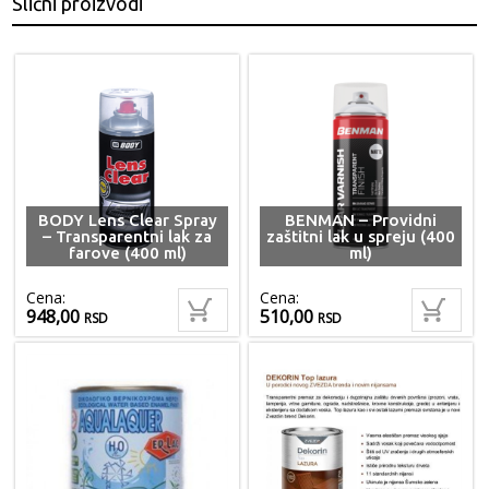
Slični proizvodi
BODY Lens Clear Spray
BENMAN – Providni
– Transparentni lak za
zaštitni lak u spreju (400
farove (400 ml)
ml)
Cena:
Cena:
948,00
510,00
RSD
RSD