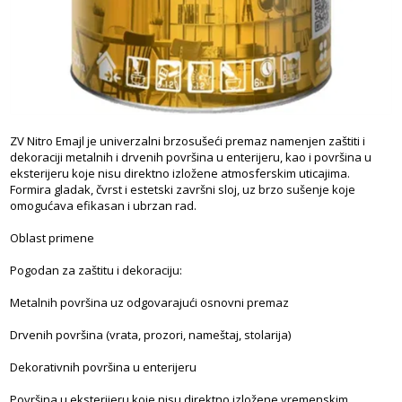
ZV Nitro Emajl je univerzalni brzosušeći premaz namenjen zaštiti i
dekoraciji metalnih i drvenih površina u enterijeru, kao i površina u
eksterijeru koje nisu direktno izložene atmosferskim uticajima.
Formira gladak, čvrst i estetski završni sloj, uz brzo sušenje koje
omogućava efikasan i ubrzan rad.
Oblast primene
Pogodan za zaštitu i dekoraciju:
Metalnih površina uz odgovarajući osnovni premaz
Drvenih površina (vrata, prozori, nameštaj, stolarija)
Dekorativnih površina u enterijeru
Površina u eksterijeru koje nisu direktno izložene vremenskim