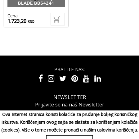
BLADE BBS4241
Cena:
1.723,20
RSD
PRATITE NAS:
NEWSLETTER
Prijavite se na naš Newsletter
Ova Internet stranica koristi kolačiće za pružanje boljeg korisničkog
iskustva. Korišćenjem ovog sajta se slažete sa korištenjem kolačića
(cookies). Više o tome možete pronaći u našim uslovima korišćenja.
MAXIMORA GROUP DOO Miluna Pantića 15, 34000 KRAGUJE,