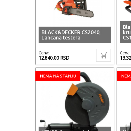
Bla
BLACK&DECKER CS2040,
kru
Lancana testera
CS
Cena:
Cena:
12.840,00
RSD
13.3
NEMA NA STANJU
NEM