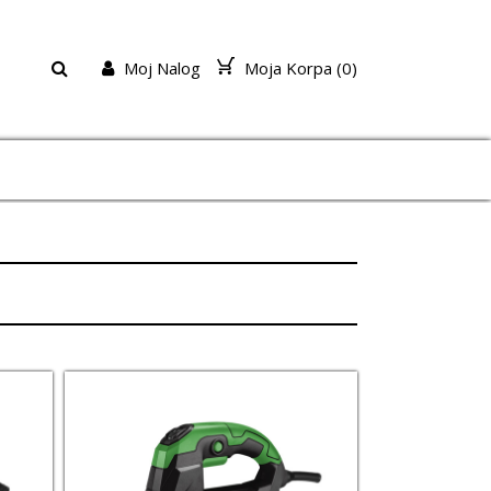
Moj Nalog
Moja Korpa (
0
)