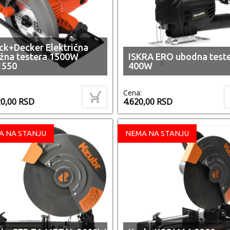
ck+Decker Električna
žna testera 1500W
ISKRA ERO ubodna test
1550
400W
Cena:
20,00
RSD
4.620,00
RSD
A NA STANJU
NEMA NA STANJU