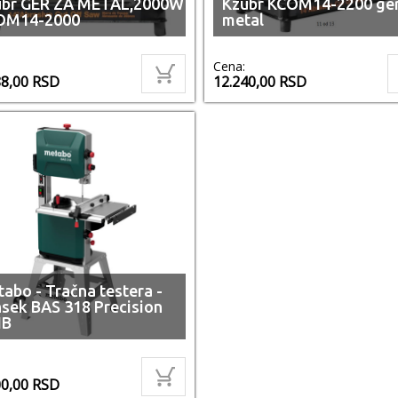
ubr GER ZA METAL,2000W
Kzubr KCOM14-2200 ger
OM14-2000
metal
Cena:
88,00
RSD
12.240,00
RSD
abo - Tračna testera -
sek BAS 318 Precision
B
00,00
RSD