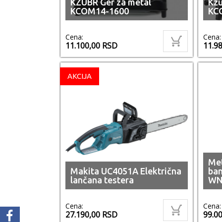
KZUBR Ger za metal
Kz
KCOM14-1600
KC
Cena:
Cena:
11.100,00
RSD
11.9
AKCIJA
Met
Makita UC4051A Električna
ban
lančana testera
WN
Cena:
Cena:
27.190,00
RSD
99.0