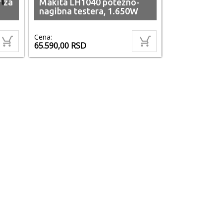
 za
Makita LH1040 potezno-
nagibna testera, 1.650W
Cena:
65.590,00
RSD