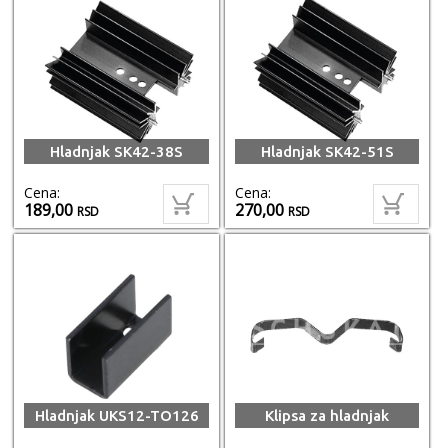
Hladnjak SK42-38S
Hladnjak SK42-51S
Cena:
Cena:
189,00
270,00
RSD
RSD
Hladnjak UKS12-TO126
Klipsa za hladnjak