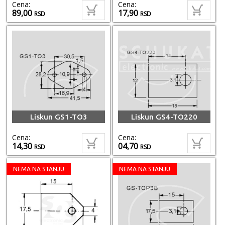
Cena:
Cena:
89,00
17,90
RSD
RSD
Liskun GS1-TO3
Liskun GS4-TO220
Cena:
Cena:
14,30
04,70
RSD
RSD
NEMA NA STANJU
NEMA NA STANJU