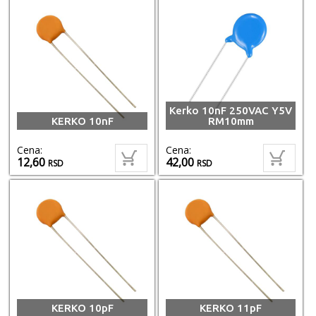
Kerko 10nF 250VAC Y5V
KERKO 10nF
RM10mm
Cena:
Cena:
12,60
42,00
RSD
RSD
KERKO 10pF
KERKO 11pF