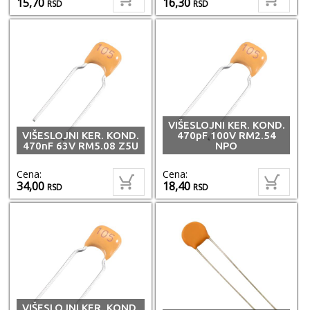
15,70
16,30
RSD
RSD
VIŠESLOJNI KER. KOND.
VIŠESLOJNI KER. KOND.
470pF 100V RM2.54
470nF 63V RM5.08 Z5U
NPO
Cena:
Cena:
34,00
18,40
RSD
RSD
VIŠESLOJNI KER. KOND.