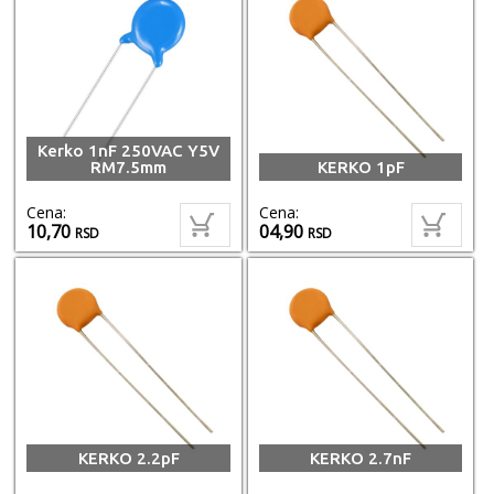
Kerko 1nF 250VAC Y5V
RM7.5mm
KERKO 1pF
Cena:
Cena:
10,70
04,90
RSD
RSD
KERKO 2.2pF
KERKO 2.7nF