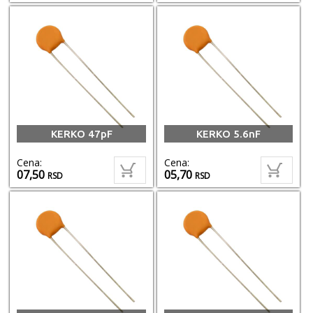
KERKO 47pF
KERKO 5.6nF
Cena:
Cena:
07,50
05,70
RSD
RSD