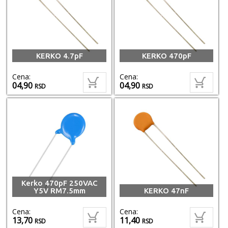
KERKO 4.7pF
KERKO 470pF
Cena:
Cena:
04,90
04,90
RSD
RSD
Kerko 470pF 250VAC
Y5V RM7.5mm
KERKO 47nF
Cena:
Cena:
13,70
11,40
RSD
RSD