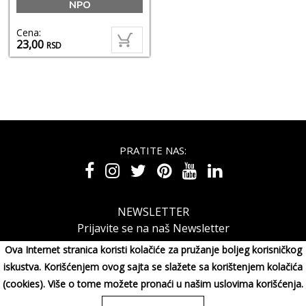
NPO
Cena:
23,00
RSD
PRATITE NAS:
NEWSLETTER
Prijavite se na naš Newsletter
Ova Internet stranica koristi kolačiće za pružanje boljeg korisničkog
iskustva. Korišćenjem ovog sajta se slažete sa korištenjem kolačića
(cookies). Više o tome možete pronaći u našim uslovima korišćenja.
MAXIMORA GROUP DOO Miluna Pantića 15, 34000 KRAGUJE,