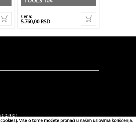
TOOLS 104
Cena:
5.760,00
RSD
3003001
a (cookies). Više o tome možete pronaći u našim uslovima korišćenja.
pen.com