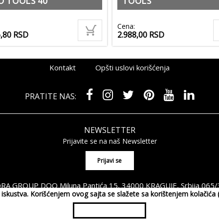
O TOOLS 40
TOOLS
Cena:
6,80
RSD
2.988,00
RSD
Kontakt
Opšti uslovi korišćenja
PRATITE NAS:
NEWSLETTER
Prijavite se na naš Newsletter
A GROUP DOO Miluna Pantića 15, 34000 KRAGUJE, Srbija
065/
og iskustva. Korišćenjem ovog sajta se slažete sa korištenjem kolačić
ght 2026 MAXIMORA GROUP DOO Sva prava su zadržana. Powered by
sho