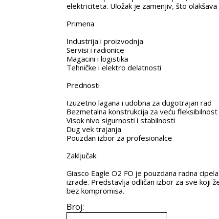
elektriciteta. Uložak je zamenjiv, što olakšava
Primena
Industrija i proizvodnja
Servisi i radionice
Magacini i logistika
Tehničke i elektro delatnosti
Prednosti
Izuzetno lagana i udobna za dugotrajan rad
Bezmetalna konstrukcija za veću fleksibilnost
Visok nivo sigurnosti i stabilnosti
Dug vek trajanja
Pouzdan izbor za profesionalce
Zaključak
Giasco Eagle O2 FO je pouzdana radna cipela 
izrade. Predstavlja odličan izbor za sve koji 
bez kompromisa.
Broj: