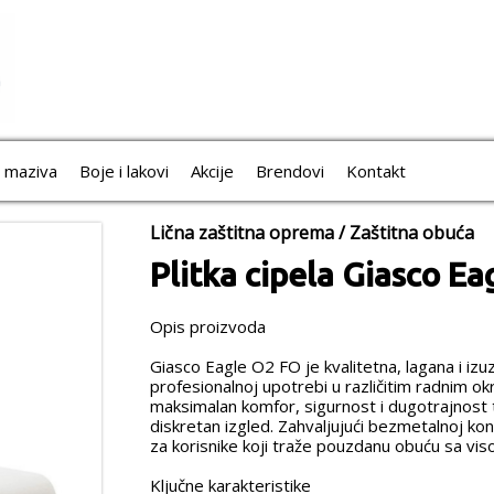
i maziva
Boje i lakovi
Akcije
Brendovi
Kontakt
Lična zaštitna oprema
/
Zaštitna obuća
Plitka cipela Giasco E
Opis proizvoda
Giasco Eagle O2 FO je kvalitetna, lagana i i
profesionalnoj upotrebi u različitim radnim o
maksimalan komfor, sigurnost i dugotrajnost
diskretan izgled. Zahvaljujući bezmetalnoj kon
za korisnike koji traže pouzdanu obuću sa visok
Ključne karakteristike