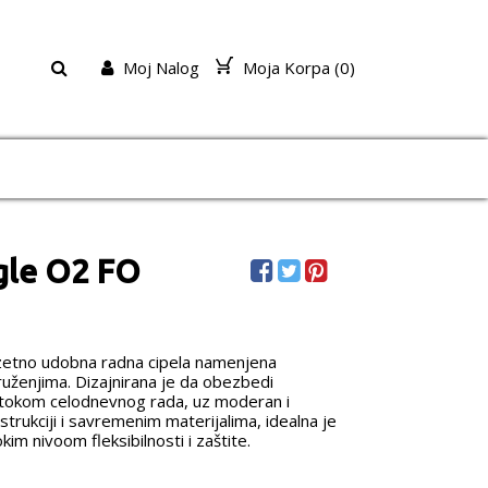
Moj Nalog
Moja Korpa (
0
)
agle O2 FO
zuzetno udobna radna cipela namenjena
kruženjima. Dizajnirana je da obezbedi
 tokom celodnevnog rada, uz moderan i
strukciji i savremenim materijalima, idealna je
im nivoom fleksibilnosti i zaštite.