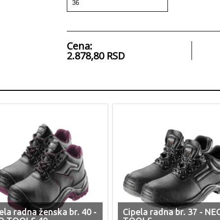
Cena:
2.878,80 RSD
ela radna ženska br. 40 -
Cipela radna br. 37 - NE