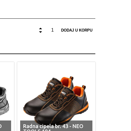
DODAJ U KORPU
O
Radna cipela br. 43 - NEO