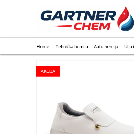
Home
Tehnička hemija
Auto hemija
Ulja 
AKCIJA