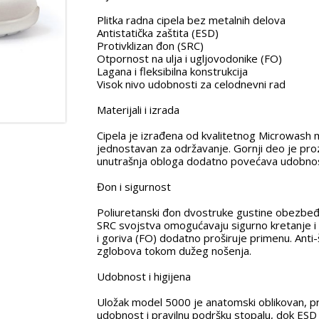
Plitka radna cipela bez metalnih delova
Antistatička zaštita (ESD)
Protivklizan đon (SRC)
Otpornost na ulja i ugljovodonike (FO)
Lagana i fleksibilna konstrukcija
Visok nivo udobnosti za celodnevni rad
Materijali i izrada
Cipela je izrađena od kvalitetnog Microwash ma
jednostavan za održavanje. Gornji deo je pro
unutrašnja obloga dodatno povećava udobnost
Đon i sigurnost
Poliuretanski đon dvostruke gustine obezbeđuj
SRC svojstva omogućavaju sigurno kretanje i
i goriva (FO) dodatno proširuje primenu. Anti
zglobova tokom dužeg nošenja.
Udobnost i higijena
Uložak model 5000 je anatomski oblikovan, pr
udobnost i pravilnu podršku stopalu, dok ESD 