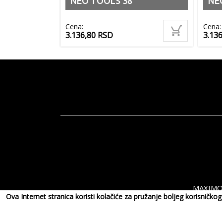
NEO TOOLS 38
NE
Cena:
Cena:
3.136,80
RSD
3.13
MAXIMOR
Ova Internet stranica koristi kolačiće za pružanje boljeg korisničk
Copyri