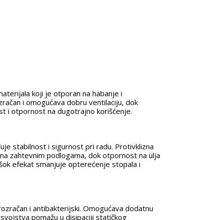
terijala koji je otporan na habanje i
zračan i omogućava dobru ventilaciju, dok
 i otpornost na dugotrajno korišćenje.
e stabilnost i sigurnost pri radu. Protivklizna
 na zahtevnim podlogama, dok otpornost na ulja
-šok efekat smanjuje opterećenje stopala i
ozračan i antibakterijski. Omogućava dodatnu
svojstva pomažu u disipaciji statičkog