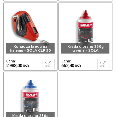
Konac za kredu na
Kreda u prahu 230g
kalemu - SOLA CLP 30
crvena - SOLA
Cena:
Cena:
2.988,00
662,40
RSD
RSD
Kreda u prahu 230g