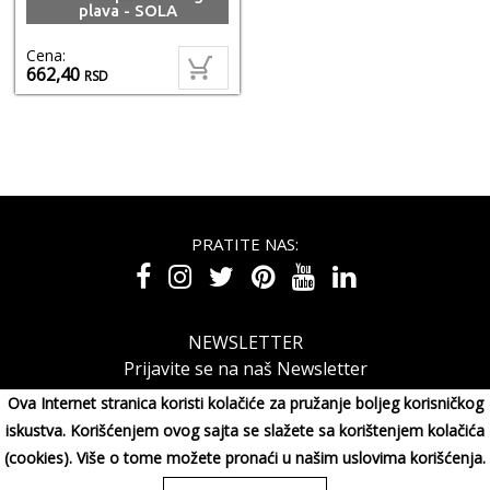
plava - SOLA
Cena:
662,40
RSD
PRATITE NAS:
NEWSLETTER
Prijavite se na naš Newsletter
Ova Internet stranica koristi kolačiće za pružanje boljeg korisničkog
iskustva. Korišćenjem ovog sajta se slažete sa korištenjem kolačića
(cookies). Više o tome možete pronaći u našim uslovima korišćenja.
MAXIMORA GROUP DOO Miluna Pantića 15, 34000 KRAGUJE,