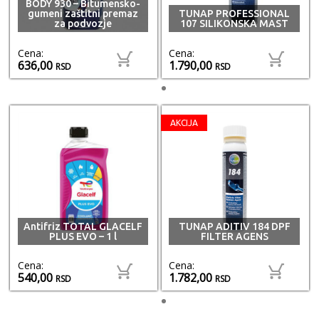
BODY 930 – Bitumensko-
gumeni zaštitni premaz
TUNAP PROFESSIONAL
za podvozje
107 SILIKONSKA MAST
Cena:
Cena:
636,00
1.790,00
RSD
RSD
AKCIJA
Antifriz TOTAL GLACELF
TUNAP ADITIV 184 DPF
PLUS EVO – 1 l
FILTER AGENS
Cena:
Cena:
540,00
1.782,00
RSD
RSD