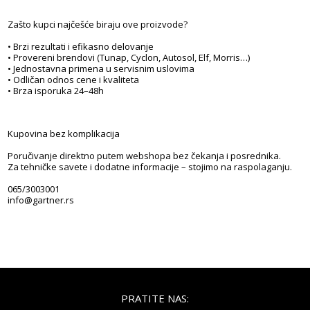
Zašto kupci najčešće biraju ove proizvode?
• Brzi rezultati i efikasno delovanje
• Provereni brendovi (Tunap, Cyclon, Autosol, Elf, Morris…)
• Jednostavna primena u servisnim uslovima
• Odličan odnos cene i kvaliteta
• Brza isporuka 24–48h
Kupovina bez komplikacija
Poručivanje direktno putem webshopa bez čekanja i posrednika.
Za tehničke savete i dodatne informacije – stojimo na raspolaganju.
065/3003001
info@gartner.rs
PRATITE NAS: