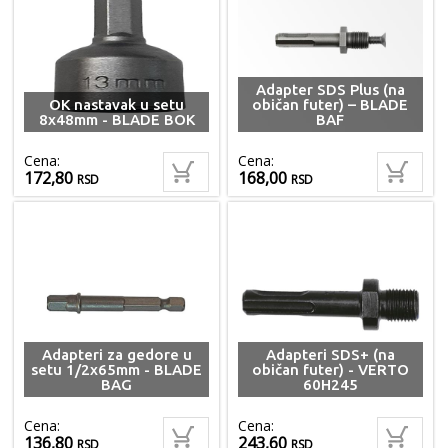
Adapter SDS Plus (na
OK nastavak u setu
običan futer) – BLADE
8x48mm - BLADE BOK
BAF
Cena:
Cena:
172,80
168,00
RSD
RSD
Adapteri za gedore u
Adapteri SDS+ (na
setu 1/2x65mm - BLADE
običan futer) - VERTO
BAG
60H245
Cena:
Cena:
136,80
243,60
RSD
RSD