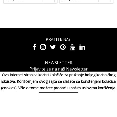
PRATITE NAS:
NEWSLETTER
Prijavite se na naš Newsletter
Ova Internet stranica koristi kolačiće za pružanje boljeg korisničkog
iskustva. Korišćenjem ovog sajta se slažete sa korištenjem kolačića
(cookies). Više o tome možete pronaći u našim uslovima korišćenja.
MAXIMORA GROUP DOO Miluna Pantića 15, 34000 KRAGUJE,
Srbija
065/3003001
Copyright 2026 MAXIMORA GROUP DOO Sva prava su zadržana. Powered