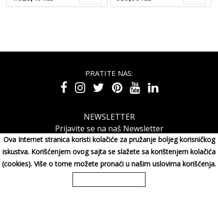
PRATITE NAS:
NEWSLETTER
Prijavite se na naš Newsletter
Ova Internet stranica koristi kolačiće za pružanje boljeg korisničkog
iskustva. Korišćenjem ovog sajta se slažete sa korištenjem kolačića
(cookies). Više o tome možete pronaći u našim uslovima korišćenja.
MAXIMORA GROUP DOO Miluna Pantića 15, 34000 KRAGUJE,
Srbija
065/3003001
Copyright 2026 MAXIMORA GROUP DOO Sva prava su zadržana. Powered