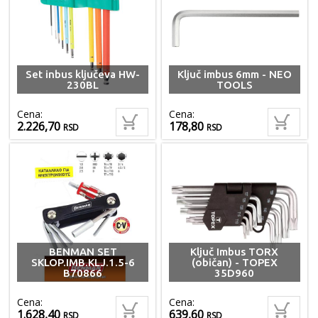
Set inbus ključeva HW-
Ključ imbus 6mm - NEO
230BL
TOOLS
Cena:
Cena:
2.226,70
178,80
RSD
RSD
BENMAN SET
Ključ Imbus TORX
SKLOP.IMB.KLJ.1.5-6
(običan) - TOPEX
B70866
35D960
Cena:
Cena:
1.628,40
639,60
RSD
RSD