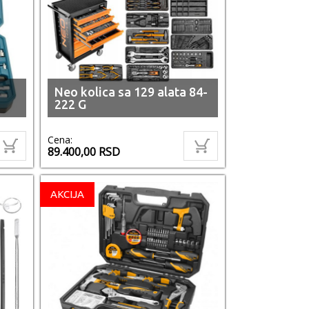
Neo kolica sa 129 alata 84-
222 G
Cena:
89.400,00
RSD
AKCIJA