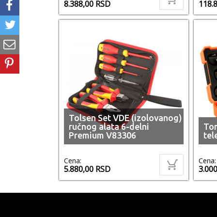
8.388,00
RSD
118.
Tolsen Set VDE (izolovanog)
ručnog alata 6-delni
Tom
Premium V83306
tel
Cena:
Cena:
5.880,00
RSD
3.00