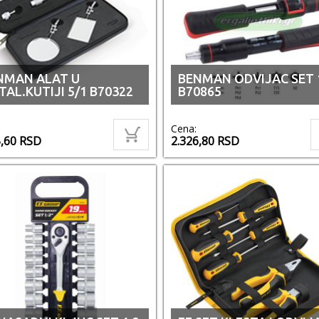
NMAN ALAT U
BENMAN ODVIJAC SET 
AL.KUTIJI 5/1 B70322
B70865
Cena:
5,60
RSD
2.326,80
RSD