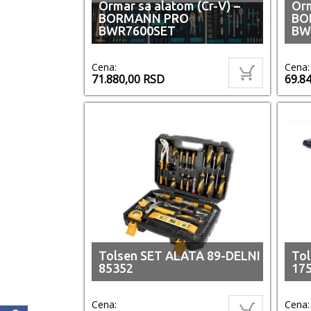
Ormar sa alatom (Cr-V) –
Orm
BORMANN PRO
BO
BWR7600SET
BW
Cena:
Cena:
71.880,00
RSD
69.8
Tolsen SET ALATA 89-DELNI
Tol
85352
175
Cena:
Cena: