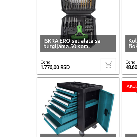
ISKRA ERO set alata sa
Kol
burgijama 50 kom.
fio
Cena:
Cena:
1.776,00
RSD
48.6
AKCI