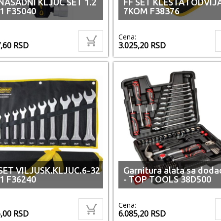
NASADNI KLJUC SET 1.2
FF SET KLESTA I ODVIJ
1 F35040
7KOM F38376
Cena:
7,60
RSD
3.025,20
RSD
SET VILJUSK.KLJUC.6-32
Garnitura alata sa doda
1 F36240
- TOP TOOLS 38D500
Cena:
6,00
RSD
6.085,20
RSD