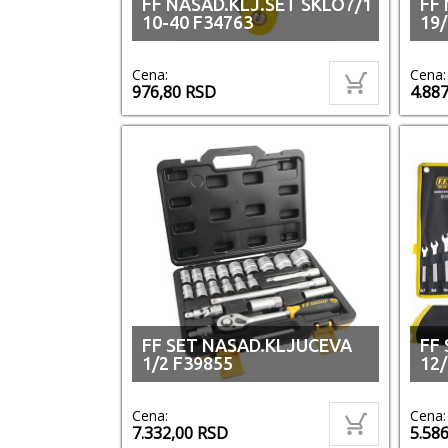
FF NASAD.KLJ.SET SKLO7/1
FF 
10-40 F34763
19/
Cena:
Cena:
976,80
RSD
4.88
FF SET NASAD.KLJUCEVA
FF 
1/2 F39855
12/
Cena:
Cena:
7.332,00
RSD
5.58