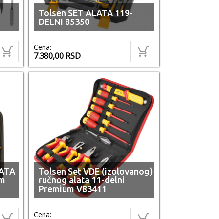
Tolsen SET ALATA 119-
DELNI 85350
Cena:
7.380,00
RSD
LATA
Tolsen Set VDE (izolovanog)
mm
ručnog alata 11-delni
Premium V83411
Cena: