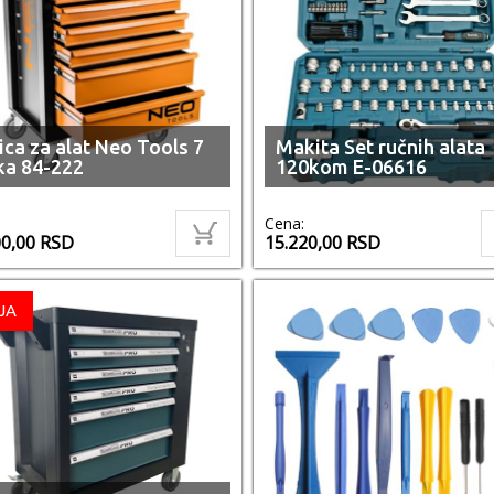
ica za alat Neo Tools 7
Makita Set ručnih alata
ka 84-222
120kom E-06616
Cena:
00,00
RSD
15.220,00
RSD
JA