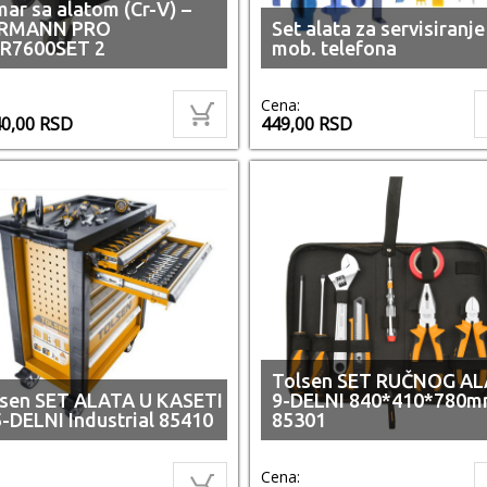
ar sa alatom (Cr-V) –
RMANN PRO
Set alata za servisiranje
R7600SET 2
mob. telefona
Cena:
40,00
RSD
449,00
RSD
Tolsen SET RUČNOG A
sen SET ALATA U KASETI
9-DELNI 840*410*780
-DELNI Industrial 85410
85301
Cena: