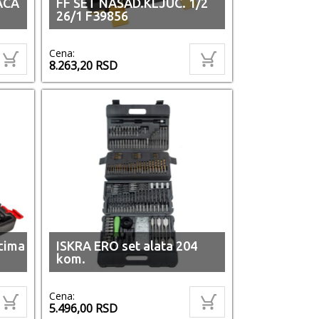
ACA
FF SET NASAD.KLJUC. 1/2
26/1 F39856
Cena:
8.263,20
RSD
cima
ISKRA ERO set alata 204
kom.
Cena:
5.496,00
RSD