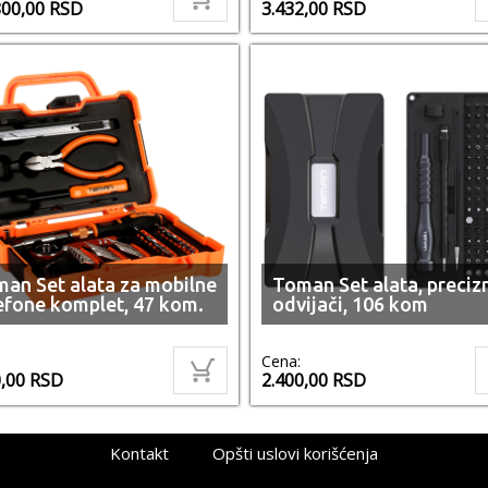
800,00
RSD
3.432,00
RSD
an Set alata za mobilne
Toman Set alata, preciz
efone komplet, 47 kom.
odvijači, 106 kom
Cena:
0,00
RSD
2.400,00
RSD
Kontakt
Opšti uslovi korišćenja