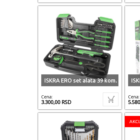
ISKRA ERO set alata 39 kom.
ISK
Cena:
Cena:
3.300,00
RSD
5.58
AKCI