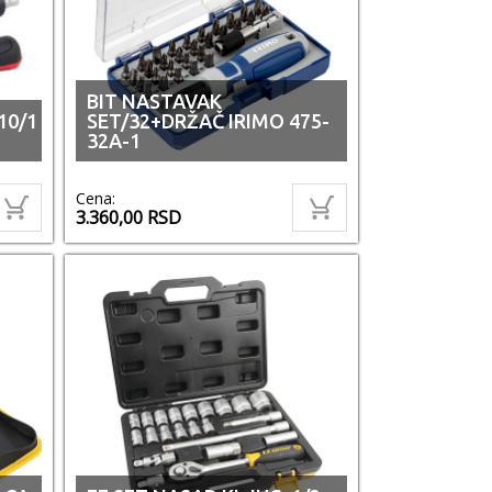
BIT NASTAVAK
10/1
SET/32+DRŽAČ IRIMO 475-
32A-1
Cena:
3.360,00
RSD