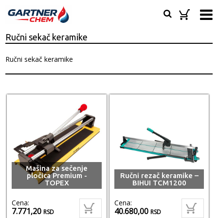
Ručni sekač keramike
Ručni sekač keramike
Mašina za sečenje
pločica Premium -
Ručni rezač keramike –
TOPEX
BIHUI TCM1200
Cena:
Cena:
7.771,20
40.680,00
RSD
RSD