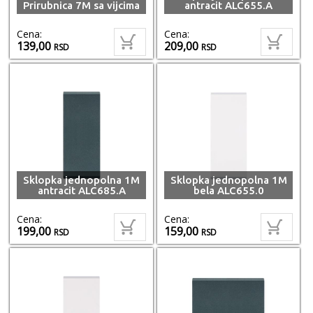
Prirubnica 7M sa vijcima
antracit ALC655.A
Cena:
Cena:
139,00
209,00
RSD
RSD
Sklopka jednopolna 1M
Sklopka jednopolna 1M
antracit ALC685.A
bela ALC655.0
Cena:
Cena:
199,00
159,00
RSD
RSD