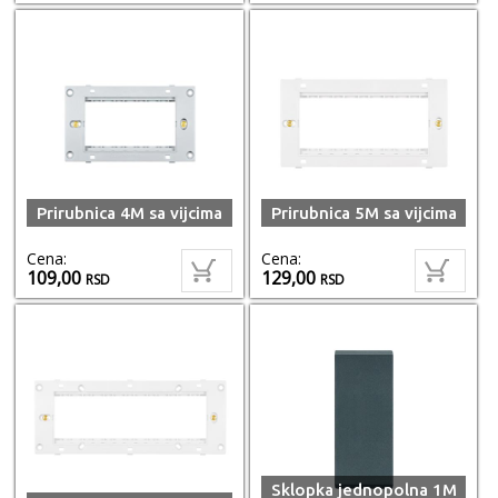
Prirubnica 4M sa vijcima
Prirubnica 5M sa vijcima
Cena:
Cena:
109,00
129,00
RSD
RSD
Sklopka jednopolna 1M