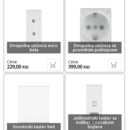
Dvopolna utičnica euro
Dvopolna utičnica sa
bela
providnim poklopcem
Cena:
Cena:
229,00
399,00
RSD
RSD
Jednostruki taster sa
indikac. i oznakom
Dvostruki taster beli
bojlera