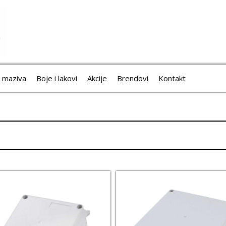
i maziva
Boje i lakovi
Akcije
Brendovi
Kontakt