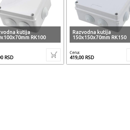
vodna kutija
Razvodna kutija
0x100x70mm RK100
150x150x70mm RK150
Cena:
00
RSD
419,00
RSD