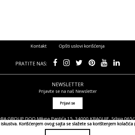
Kontakt
Opšti uslovi korišćenja
PRATITE NAS:
NEWSLETTER
Prijavite se na naš Newsletter
A GROUP DOO Miluna Pantića 15, 34000 KRAGUJE, Srbija
065/
og iskustva. Korišćenjem ovog sajta se slažete sa korištenjem kolačić
ght 2026 MAXIMORA GROUP DOO Sva prava su zadržana. Powered by
sho