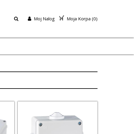
Moj Nalog
Moja Korpa (
0
)