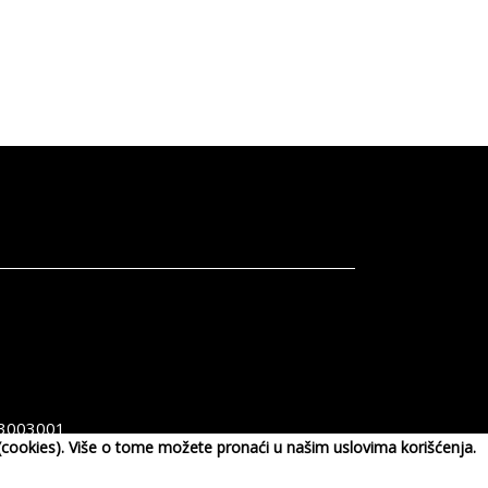
3003001
a (cookies). Više o tome možete pronaći u našim uslovima korišćenja.
pen.com