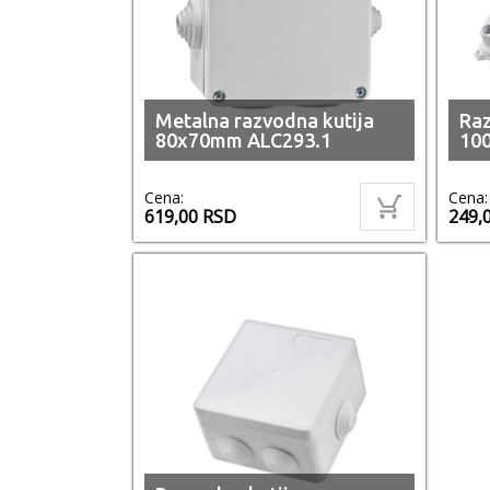
Metalna razvodna kutija
Raz
80x70mm ALC293.1
10
Cena:
Cena:
619,00
RSD
249,