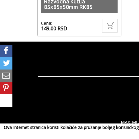
Razvodna kutija
85x85x50mm RK85
Cena:
149,00
RSD
MAXIMOR
Ova Internet stranica koristi kolačiće za pružanje boljeg korisničk
Copyri