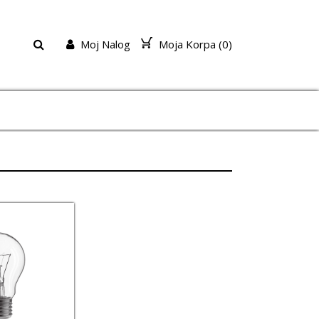
Moj Nalog
Moja Korpa (
0
)