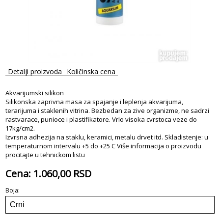
Detalji proizvoda
Količinska cena
Akvarijumski silikon
Silikonska zaprivna masa za spajanje i leplenja akvarijuma,
terarijuma i staklenih vitrina. Bezbedan za zive organizme, ne sadrzi
rastvarace, punioce i plastifikatore. Vrlo visoka cvrstoca veze do
17kg/cm2.
Izvrsna adhezija na staklu, keramici, metalu drvet itd. Skladistenje: u
temperaturnom intervalu +5 do +25 C Više informacija o proizvodu
procitajte u tehnickom listu
Cena: 1.060,00 RSD
Boja: