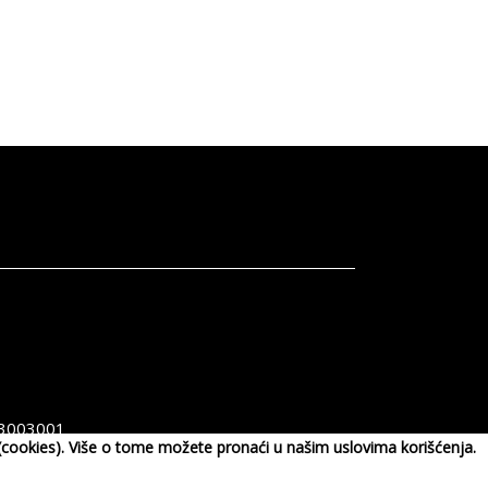
3003001
a (cookies). Više o tome možete pronaći u našim uslovima korišćenja.
pen.com