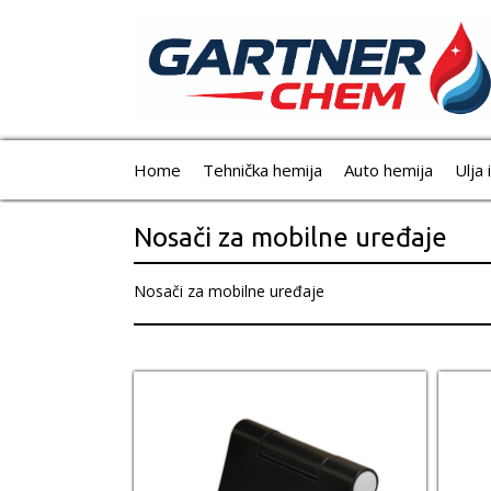
Home
Tehnička hemija
Auto hemija
Ulja 
Nosači za mobilne uređaje
Nosači za mobilne uređaje