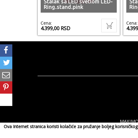
Stalak sa LED svetlom LED-
Sta
Ring.stand.pink
Rin
Cena:
Cena:
4.399,00
RSD
4.39
MAXIMOR
Ova Internet stranica koristi kolačiće za pružanje boljeg korisničk
Copyri