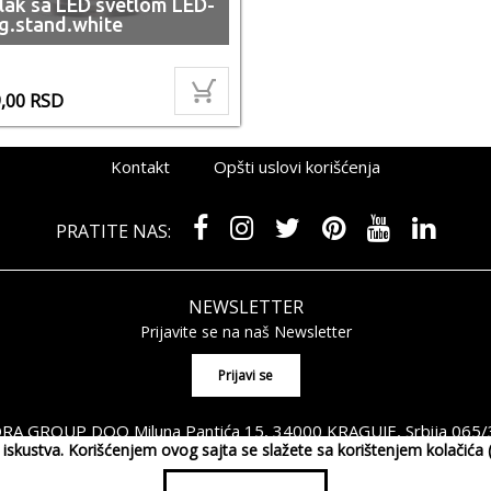
lak sa LED svetlom LED-
g.stand.white
9,00
RSD
Kontakt
Opšti uslovi korišćenja
PRATITE NAS:
NEWSLETTER
Prijavite se na naš Newsletter
A GROUP DOO Miluna Pantića 15, 34000 KRAGUJE, Srbija
065/
og iskustva. Korišćenjem ovog sajta se slažete sa korištenjem kolačić
ght 2026 MAXIMORA GROUP DOO Sva prava su zadržana. Powered by
sho