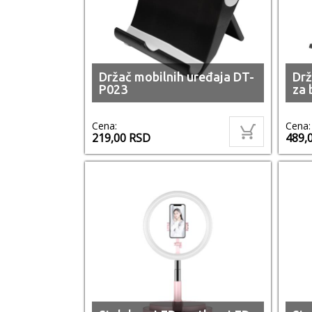
Držač mobilnih uređaja DT-
Drž
P023
za 
Cena:
Cena:
219,00
RSD
489,