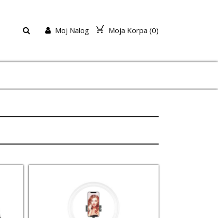
Moj Nalog
Moja Korpa (
0
)