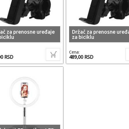
ač za prenosne uređaje
Držač za prenosne uređ
biciklu
za biciklu
Cena:
00
RSD
489,00
RSD