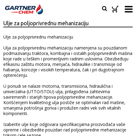
Ulje za poljoprivrednu mehanizaciju
Ulje za poljoprivrednu mehanizaciju
Ulja za poljoprivrednu mehanizaciju namenjena su pouzdanom
podmazivanju traktora, kombajna i ostalih poljoprivrednih mašina
koje rade u teškim i promenljivim radnim uslovima. Obezbeđuju
efikasnu zaštitu motora, menjača, hidraulike i transmisije od
habanja, korozije i visokih temperatura, čak i pri dugotrajnom
opterećenju.
U ponudi se nalaze motorna, transmisiona, hidraulična i
univerzalna (UTTO/STOU) ulja, prilagođena zahtevima
savremenih i starijih tipova poljoprivredne mehanizacije.
Korišćenjem kvalitetnog ulja postiže se optimalan rad mašine,
smanjena potrošnja goriva i produžen radni vek svih vitalnih
komponenti.
Izaberite ulje koje odgovara specifikacijama proizvođača vaše
opreme i obezbedite pouzdan rad poljoprivredne mehanizacije
tokom cele sezone.