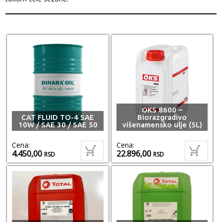
OKS 8600 –
CAT FLUID TO-4 SAE
Biorazgradivo
10W / SAE 30 / SAE 50
višenamensko ulje (5L)
Cena:
Cena:
4.450,00
22.896,00
RSD
RSD