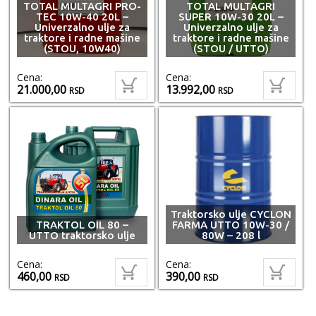
TOTAL MULTAGRI PRO-
TOTAL MULTAGRI
TEC 10W-40 20L –
SUPER 10W-30 20L –
Univerzalno ulje za
Univerzalno ulje za
traktore i radne mašine
traktore i radne mašine
(STOU, 10W40)
(STOU / UTTO)
Cena:
Cena:
21.000,00
13.992,00
RSD
RSD
Traktorsko ulje CYCLON
TRAKTOL OIL 80 –
FARMA UTTO 10W-30 /
UTTO traktorsko ulje
80W – 208 l
Cena:
Cena:
460,00
390,00
RSD
RSD