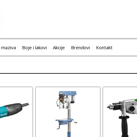
i maziva
Boje i lakovi
Akcije
Brendovi
Kontakt