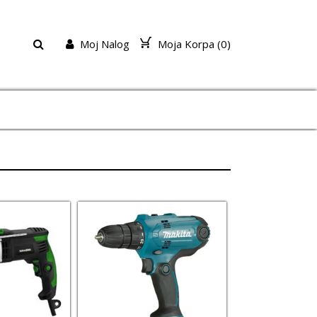
Moj Nalog
Moja Korpa (
0
)