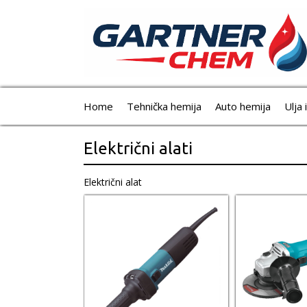
Home
Tehnička hemija
Auto hemija
Ulja 
Električni alati
Električni alat