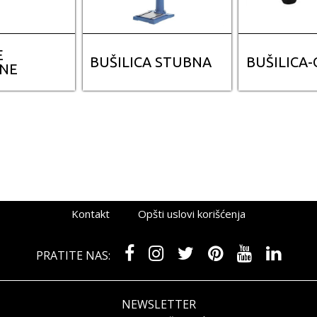
E
BUŠILICA STUBNA
BUŠILICA
ČNE
Kontakt
Opšti uslovi korišćenja
PRATITE NAS:
NEWSLETTER