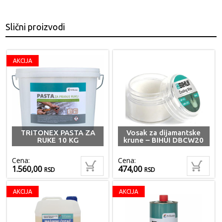
Slični proizvodi
AKCIJA
TRITONEX PASTA ZA
Vosak za dijamantske
RUKE 10 KG
krune – BIHUI DBCW20
Cena:
Cena:
1.560,00
474,00
RSD
RSD
AKCIJA
AKCIJA