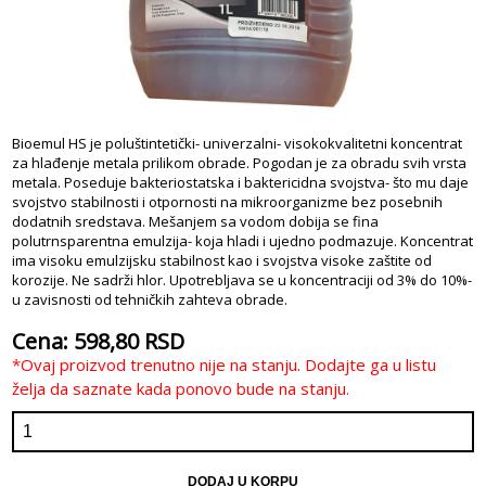
Bioemul HS je poluštintetički- univerzalni- visokokvalitetni koncentrat
za hlađenje metala prilikom obrade. Pogodan je za obradu svih vrsta
metala. Poseduje bakteriostatska i baktericidna svojstva- što mu daje
svojstvo stabilnosti i otpornosti na mikroorganizme bez posebnih
dodatnih sredstava. Mešanjem sa vodom dobija se fina
polutrnsparentna emulzija- koja hladi i ujedno podmazuje. Koncentrat
ima visoku emulzijsku stabilnost kao i svojstva visoke zaštite od
korozije. Ne sadrži hlor. Upotrebljava se u koncentraciji od 3% do 10%-
u zavisnosti od tehničkih zahteva obrade.
Cena: 598,80 RSD
*Ovaj proizvod trenutno nije na stanju. Dodajte ga u listu
želja da saznate kada ponovo bude na stanju.
DODAJ U KORPU