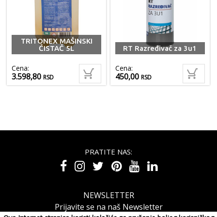
TRITONEX MAŠINSKI
ČISTAČ 5L
RT Razređivač za 3u1
Cena:
Cena:
3.598,80
450,00
RSD
RSD
PRATITE NAS:
NEWSLETTER
Prijavite se na naš Newsletter