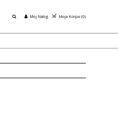
Moj Nalog
Moja Korpa (
0
)